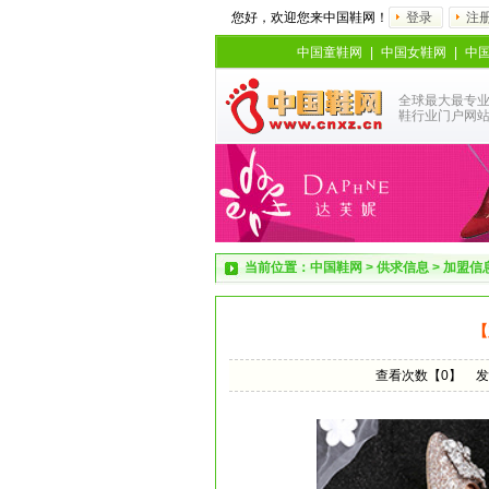
您好，欢迎您来中国鞋网！
登录
注
中国童鞋网
|
中国女鞋网
|
中
全球最大最专
鞋行业门户网
当前位置：
中国鞋网
>
供求信息
>
加盟信
【
查看次数【0】
发