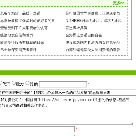
更多>>
·
老爷车精致、品质、舒适
·
足行健愿世界更健康，让健康更简
·
思嘉拉赢得了众多时尚爱好者的喜
·
N.THREE时尚无止境，追求无止境
·
壹铺受到了广大消费者的认可
·
萱恩谋求共赢
·
蝶澳散发自信和魅力
·
金洛熙让舒适自由自在
·
欧琦蔓征服所有挑剔的目光
·
伊度成为国内具潜力的女鞋竞争品
·
巴士拉深受消费者青睐
·
台湾红蜻蜓深受大陆消费者的喜爱
代理
批发
其他
*
*