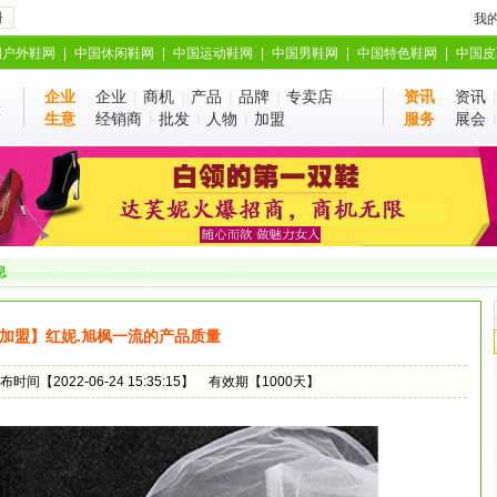
册
我
国户外鞋网
|
中国休闲鞋网
|
中国运动鞋网
|
中国男鞋网
|
中国特色鞋网
|
中国皮
企业
企业
|
商机
|
产品
|
品牌
|
专卖店
资讯
资讯
业
站
生意
经销商
|
批发
|
人物
|
加盟
服务
展会
息
加盟】红妮.旭枫一流的产品质量
布时间【2022-06-24 15:35:15】
有效期【1000天】