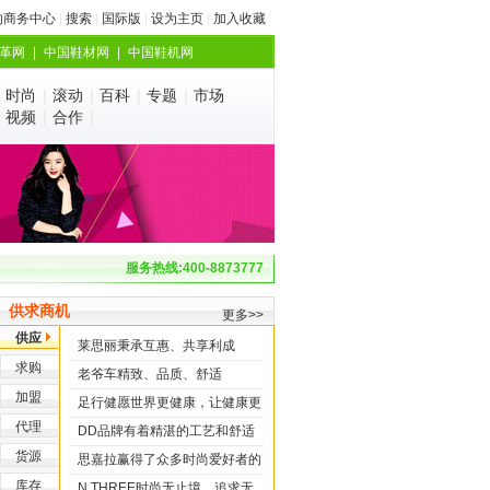
的商务中心
|
搜索
|
国际版
|
设为主页
|
加入收藏
革网
|
中国鞋材网
|
中国鞋机网
|
时尚
|
滚动
|
百科
|
专题
|
市场
|
视频
|
合作
|
服务热线:400-8873777
供求商机
更多>>
供应
莱思丽秉承互惠、共享利成
求购
老爷车精致、品质、舒适
加盟
足行健愿世界更健康，让健康更
代理
简
DD品牌有着精湛的工艺和舒适
货源
的穿
思嘉拉赢得了众多时尚爱好者的
库存
喜
N.THREE时尚无止境，追求无