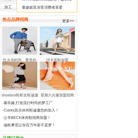
加工
止境
曼婕妮亚深受消费者喜爱
热点品牌招商
更多>>
红火鸟时尚、尊贵的
珂卡芙鞋加盟
shoebox鞋柜女鞋诚邀
星期六火爆加盟招商
·
索菲娅,打造流行时尚的梦工厂
·
Clarks其乐休闲鞋诚邀您的加入！
·
公羊BECK休闲鞋招商加盟！
·
迪欧摩尼让你百万年薪不是梦！