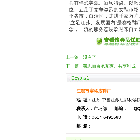
具有样式美观、新颖特点。以款
位、立足于竞争激烈的女鞋市场
个省市，自治区，走进千家万户
“立足江苏、发展国内”是赛格
念，一流的服务态度欢迎来自五
上一篇：没有了
下一篇：
莱思丽秉承互惠、共享利成
江都市赛格皮鞋厂
地 址：
江苏 中国江苏江都花荡
联系人：
市场部
邮编
：
Q
电 话：
0514-6491588
邮 箱：