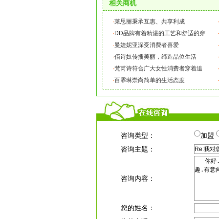
相关商机
·
莱思丽秉承互惠、共享利成
·
DD品牌有着精湛的工艺和舒适的穿
·
曼婕妮亚深受消费者喜爱
·
佰诗奴传播美丽，缔造品位生活
·
梵芮诗符合广大女性消费者穿着追
·
百霏琳崇尚简单的生活态度
咨询类型：
加盟
咨询主题：
咨询内容：
您的姓名：