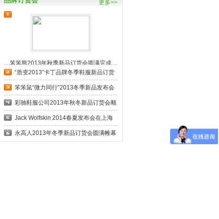
品牌订货会
更多>>
笨笨熊2013年秋季新品订货会圆满完成
“质变2013”卡丁品牌冬季鞋服新品订货
笨笨鼠“微力同行”2013冬季新品发布会
彩驰鞋服公司2013年秋冬新品订货会顺
利
Jack Wolfskin 2014春夏发布会在上海
拉
永高人2013年冬季新品订货会圆满帷幕