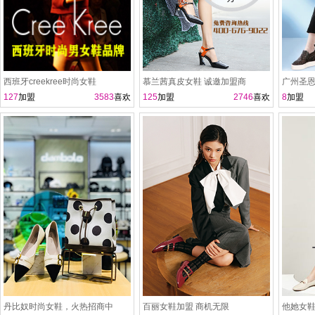
西班牙creekree时尚女鞋
慕兰茜真皮女鞋 诚邀加盟商
127
加盟
3583
喜欢
125
加盟
2746
喜欢
8
加盟
丹比奴时尚女鞋，火热招商中
百丽女鞋加盟 商机无限
他她女