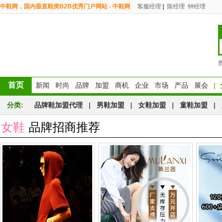
中鞋网，国内垂直鞋类B2B优秀门户网站 - 中鞋网
客服经理
|
陈经理
钟经理
首页
新闻
时尚
品牌
加盟
商机
企业
市场
产品
展会
|
分类:
品牌鞋加盟代理
|
男鞋加盟
|
女鞋加盟
|
童鞋加盟
|
女鞋
品牌招商推荐