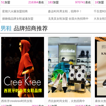
51
加盟
216364
喜欢
183
加盟
970741
喜欢
18
加盟
星期六火爆加盟招商
森达时尚男女鞋，招商中！
千百度时
接吻猫品牌女鞋诚邀加盟
戈美其女鞋加盟 全国火热招商中
谐！
大东女鞋
男鞋
品牌招商推荐
西班牙creekree时尚女鞋
丹比奴时尚女鞋，火热招商中
康奈火