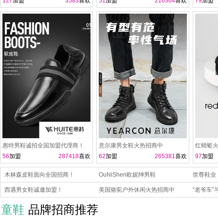
127
加盟
3583
喜欢
51
加盟
216364
喜欢
79
加盟
惠特男鞋诚招全国加盟代理商！
意尔康男女鞋火热招商中
红蜻蜓火
56
加盟
287418
喜欢
62
加盟
265381
喜欢
97
加盟
木林森皮鞋面向全国招商！
OuNiShen欧妮绅男鞋
世尊鞋业
西遇男女鞋诚邀加盟！
美国骆驼户外休闲火热招商中
牌折扣店
“老爷车
尚！
童鞋
品牌招商推荐