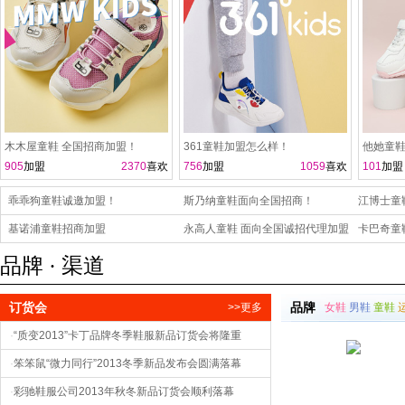
木木屋童鞋 全国招商加盟！
361童鞋加盟怎么样！
他她童鞋
905
加盟
2370
喜欢
756
加盟
1059
喜欢
101
加盟
乖乖狗童鞋诚邀加盟！
斯乃纳童鞋面向全国招商！
江博士童
基诺浦童鞋招商加盟
永高人童鞋 面向全国诚招代理加盟
卡巴奇童
商！
品牌 · 渠道
订货会
品牌
>>更多
女鞋
男鞋
童鞋
·
“质变2013”卡丁品牌冬季鞋服新品订货会将隆重
·
笨笨鼠“微力同行”2013冬季新品发布会圆满落幕
·
彩驰鞋服公司2013年秋冬新品订货会顺利落幕