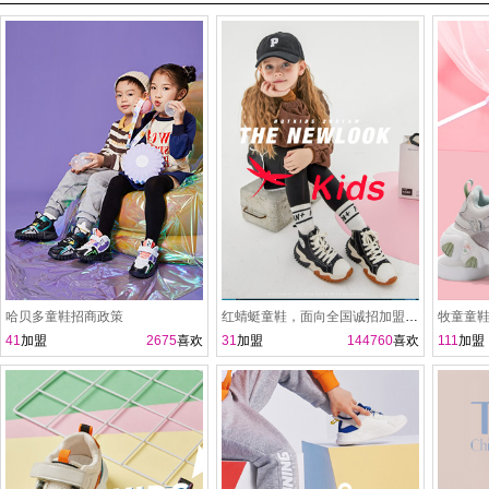
哈贝多童鞋招商政策
红蜻蜓童鞋，面向全国诚招加盟商！
牧童童鞋
41
加盟
2675
喜欢
31
加盟
144760
喜欢
111
加盟