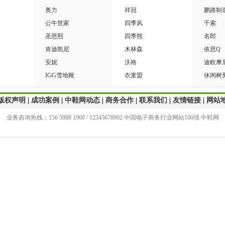
奥力
祥冠
鹏路制
公牛世家
四季风
千索
圣恩熙
四季熊
名郎
肯迪凯尼
木林森
依思Q
安妮
沃格
迪欧摩
IGG雪地靴
衣童盟
休闲树
版权声明
|
成功案例
|
中鞋网动态
|
商务合作
|
联系我们
|
友情链接
|
网站
业务咨询热线：156 5988 1960 / 12345678902 中国电子商务行业网站100强 中鞋网