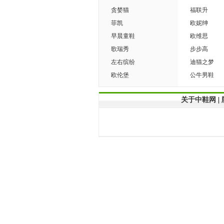
贪婪猫
福联升
菲凯
欧妮绅
早晨童鞋
欧维思
歌瑞秀
步步高
左右缤纷
迪猫之梦
欧伦堡
公牛男鞋
关于中鞋网
|