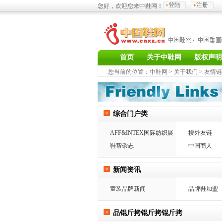
登陆
注册
您好，欢迎您来中鞋网！
首页
关于中鞋网
版权声明
您当前的位置：
中鞋网
>
关于我们
> 友情
综合门户类
AFF&INTEX国际纺织展
搜外友链
鞋帮杂志
中国商人
新闻资讯
童装品牌新闻
品牌鞋加盟
品锟斤拷锟斤拷锟斤拷