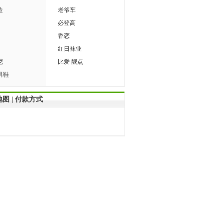
造
老爷车
必登高
香恋
红日袜业
尼
比爱 靓点
男鞋
地图
|
付款方式