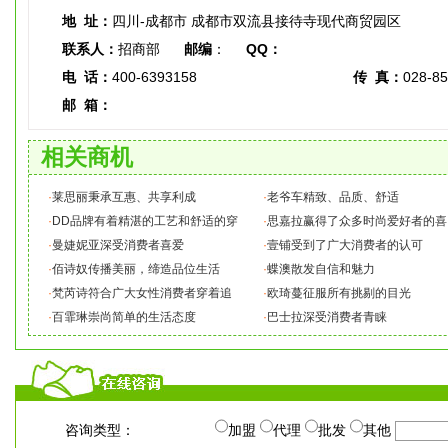
地 址：
四川-成都市 成都市双流县接待寺现代商贸园区
联系人：
招商部
邮编
：
QQ：
电 话：
400-6393158
传 真：
028-8
邮 箱：
相关商机
·
莱思丽秉承互惠、共享利成
·
老爷车精致、品质、舒适
·
DD品牌有着精湛的工艺和舒适的穿
·
思嘉拉赢得了众多时尚爱好者的喜
·
曼婕妮亚深受消费者喜爱
·
壹铺受到了广大消费者的认可
·
佰诗奴传播美丽，缔造品位生活
·
蝶澳散发自信和魅力
·
梵芮诗符合广大女性消费者穿着追
·
欧琦蔓征服所有挑剔的目光
·
百霏琳崇尚简单的生活态度
·
巴士拉深受消费者青睐
咨询类型：
加盟
代理
批发
其他