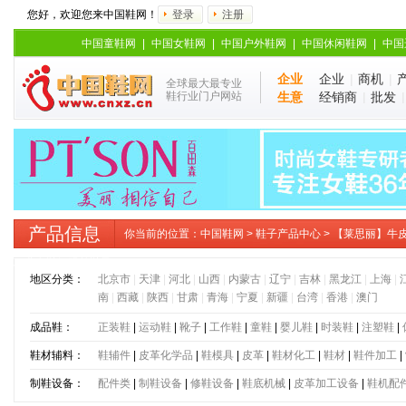
您好，欢迎您来中国鞋网！
登录
注册
中国童鞋网
|
中国女鞋网
|
中国户外鞋网
|
中国休闲鞋网
|
中国
企业
企业
|
商机
|
全球最大最专业
鞋行业门户网站
生意
经销商
|
批发
产品信息
你当前的位置：
中国鞋网
>
鞋子产品中心
> 【莱思丽】牛
职业女鞋细跟单鞋子LC8463
地区分类：
北京市
|
天津
|
河北
|
山西
|
内蒙古
|
辽宁
|
吉林
|
黑龙江
|
上海
|
南
|
西藏
|
陕西
|
甘肃
|
青海
|
宁夏
|
新疆
|
台湾
|
香港
|
澳门
成品鞋：
正装鞋
|
运动鞋
|
靴子
|
工作鞋
|
童鞋
|
婴儿鞋
|
时装鞋
|
注塑鞋
|
鞋材辅料：
鞋辅件
|
皮革化学品
|
鞋模具
|
皮革
|
鞋材化工
|
鞋材
|
鞋件加工
|
制鞋设备：
配件类
|
制鞋设备
|
修鞋设备
|
鞋底机械
|
皮革加工设备
|
鞋机配