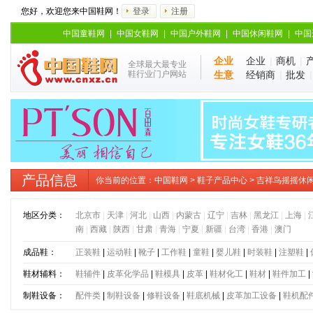
您好，欢迎您来中国鞋网！
登录
注册
中国童鞋网
|
中国女鞋网
|
中国户外鞋网
|
中国休闲鞋网
|
中国
企业
企业
|
商机
|
全球最大最专业
鞋行业门户网站
生意
经销商
|
批发
产品信息
你当前的位置：
中国鞋网
>
鞋子产品中心
> 吉祥鸟摇摇休
运动坡跟厚底松糕女鞋
地区分类：
北京市
|
天津
|
河北
|
山西
|
内蒙古
|
辽宁
|
吉林
|
黑龙江
|
上海
|
南
|
西藏
|
陕西
|
甘肃
|
青海
|
宁夏
|
新疆
|
台湾
|
香港
|
澳门
成品鞋：
正装鞋
|
运动鞋
|
靴子
|
工作鞋
|
童鞋
|
婴儿鞋
|
时装鞋
|
注塑鞋
|
鞋材辅料：
鞋辅件
|
皮革化学品
|
鞋模具
|
皮革
|
鞋材化工
|
鞋材
|
鞋件加工
|
制鞋设备：
配件类
|
制鞋设备
|
修鞋设备
|
鞋底机械
|
皮革加工设备
|
鞋机配