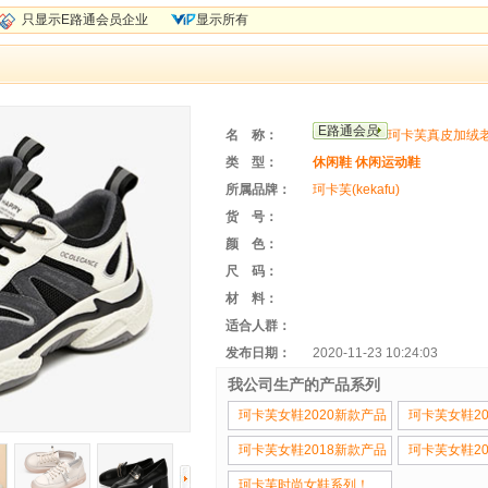
只显示E路通会员企业
显示所有
E路通会员
名 称：
珂卡芙真皮加绒老
类 型：
休闲鞋
休闲运动鞋
所属品牌：
珂卡芙(kekafu)
货 号：
颜 色：
尺 码：
材 料：
适合人群：
发布日期：
2020-11-23 10:24:03
我公司生产的产品系列
珂卡芙女鞋2020新款产品
珂卡芙女鞋20
珂卡芙女鞋2018新款产品
珂卡芙女鞋2
系列
珂卡芙时尚女鞋系列！