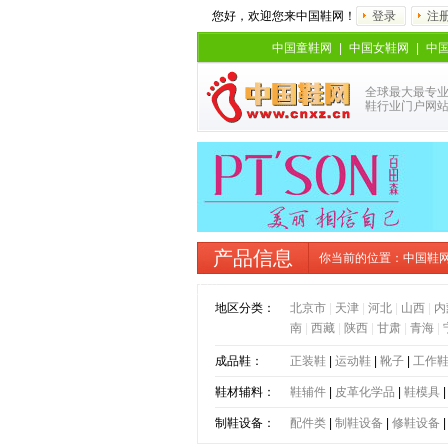
您好，欢迎您来中国鞋网！
登录
注
中国童鞋网
|
中国女鞋网
|
中
全球最大最专
鞋行业门户网
产品信息
你当前的位置：
中国鞋
新款
地区分类：
北京市
|
天津
|
河北
|
山西
|
内
南
|
西藏
|
陕西
|
甘肃
|
青海
|
成品鞋：
正装鞋
|
运动鞋
|
靴子
|
工作
鞋材辅料：
鞋辅件
|
皮革化学品
|
鞋模具
制鞋设备：
配件类
|
制鞋设备
|
修鞋设备