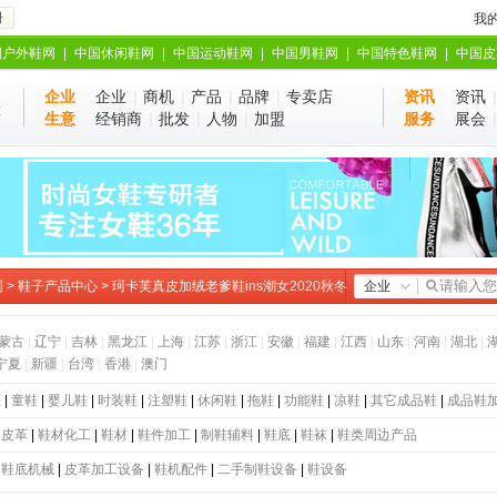
册
我
国户外鞋网
|
中国休闲鞋网
|
中国运动鞋网
|
中国男鞋网
|
中国特色鞋网
|
中国皮
企业
企业
|
商机
|
产品
|
品牌
|
专卖店
资讯
资讯
业
站
生意
经销商
|
批发
|
人物
|
加盟
服务
展会
网
>
鞋子产品中心
> 珂卡芙真皮加绒老爹鞋ins潮女2020秋冬
企业
蒙古
|
辽宁
|
吉林
|
黑龙江
|
上海
|
江苏
|
浙江
|
安徽
|
福建
|
江西
|
山东
|
河南
|
湖北
|
宁夏
|
新疆
|
台湾
|
香港
|
澳门
鞋
|
童鞋
|
婴儿鞋
|
时装鞋
|
注塑鞋
|
休闲鞋
|
拖鞋
|
功能鞋
|
凉鞋
|
其它成品鞋
|
成品鞋
|
皮革
|
鞋材化工
|
鞋材
|
鞋件加工
|
制鞋辅料
|
鞋底
|
鞋袜
|
鞋类周边产品
|
鞋底机械
|
皮革加工设备
|
鞋机配件
|
二手制鞋设备
|
鞋设备