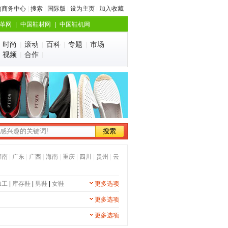
的商务中心
|
搜索
|
国际版
|
设为主页
|
加入收藏
革网
|
中国鞋材网
|
中国鞋机网
|
时尚
|
滚动
|
百科
|
专题
|
市场
|
视频
|
合作
|
湖南
|
广东
|
广西
|
海南
|
重庆
|
四川
|
贵州
|
云
加工
|
库存鞋
|
男鞋
|
女鞋
更多选项
更多选项
更多选项