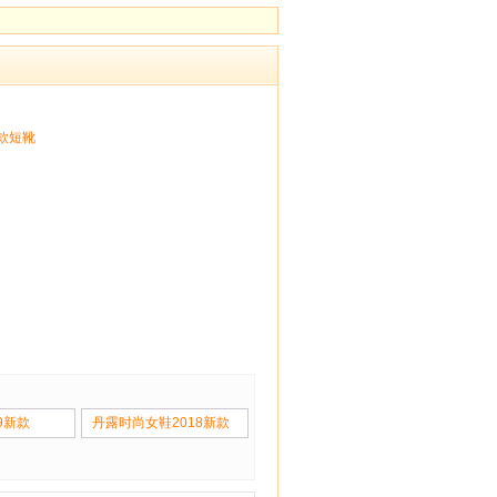
新款短靴
9新款
丹露时尚女鞋2018新款