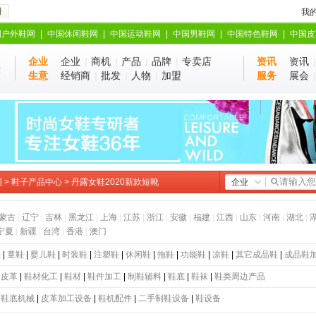
册
我
国户外鞋网
|
中国休闲鞋网
|
中国运动鞋网
|
中国男鞋网
|
中国特色鞋网
|
中国皮
企业
企业
|
商机
|
产品
|
品牌
|
专卖店
资讯
资讯
业
站
生意
经销商
|
批发
|
人物
|
加盟
服务
展会
网
>
鞋子产品中心
> 丹露女鞋2020新款短靴
企业
蒙古
|
辽宁
|
吉林
|
黑龙江
|
上海
|
江苏
|
浙江
|
安徽
|
福建
|
江西
|
山东
|
河南
|
湖北
|
宁夏
|
新疆
|
台湾
|
香港
|
澳门
鞋
|
童鞋
|
婴儿鞋
|
时装鞋
|
注塑鞋
|
休闲鞋
|
拖鞋
|
功能鞋
|
凉鞋
|
其它成品鞋
|
成品鞋
|
皮革
|
鞋材化工
|
鞋材
|
鞋件加工
|
制鞋辅料
|
鞋底
|
鞋袜
|
鞋类周边产品
|
鞋底机械
|
皮革加工设备
|
鞋机配件
|
二手制鞋设备
|
鞋设备