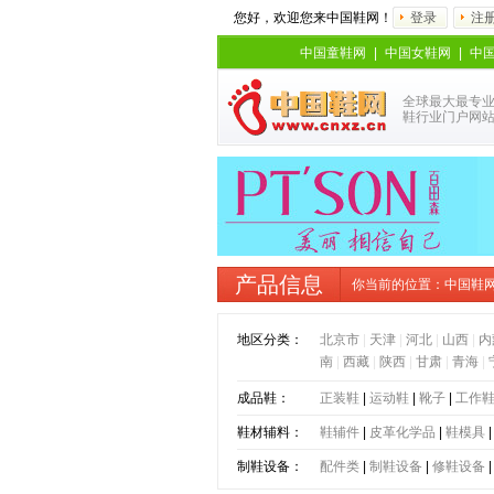
您好，欢迎您来中国鞋网！
登录
注
中国童鞋网
|
中国女鞋网
|
中
全球最大最专
鞋行业门户网
产品信息
你当前的位置：
中国鞋
地区分类：
北京市
|
天津
|
河北
|
山西
|
内
南
|
西藏
|
陕西
|
甘肃
|
青海
|
成品鞋：
正装鞋
|
运动鞋
|
靴子
|
工作
鞋材辅料：
鞋辅件
|
皮革化学品
|
鞋模具
制鞋设备：
配件类
|
制鞋设备
|
修鞋设备