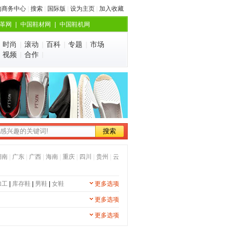
的商务中心
|
搜索
|
国际版
|
设为主页
|
加入收藏
革网
|
中国鞋材网
|
中国鞋机网
|
时尚
|
滚动
|
百科
|
专题
|
市场
|
视频
|
合作
|
湖南
|
广东
|
广西
|
海南
|
重庆
|
四川
|
贵州
|
云
加工
|
库存鞋
|
男鞋
|
女鞋
更多选项
更多选项
更多选项