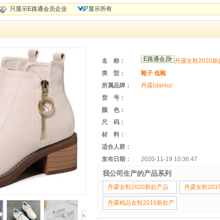
只显示E路通会员企业
显示所有
E路通会员
名 称：
丹露女鞋2020
类 型：
靴子
低靴
所属品牌：
丹露(danlu)
货 号：
颜 色：
尺 码：
材 料：
适合人群：
发布日期：
2020-11-19 10:36:47
我公司生产的产品系列
丹露女鞋2020新款产品
丹露女鞋201
丹露精品女鞋2016新款产
品系列