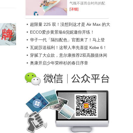
气魄不谋而合时尚的配
色，充满探索乐趣一年一
[详细]
度令人期(开)待(心)的国
庆节来啦假期除了要做旅
超限量 225 双！没想到这才是 Air Max 的大
游路线的准备...
招！
ECCO爱步黄景瑜&倪妮邀你开练！
华子一代「隔扣配色」官图来了！马上登
场！
瓦妮莎送福利！这帮人率先喜提 Kobe 6！
穿腻了大众款，‍‍意尔康推荐2双高颜值休闲
鞋，正流行！
奥康开启少年荣梓杉的春日序章