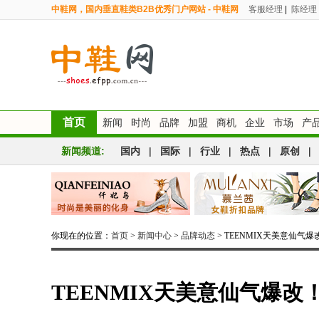
中鞋网，国内垂直鞋类B2B优秀门户网站 - 中鞋网
客服经理
|
陈经理
首页
新闻
时尚
品牌
加盟
商机
企业
市场
产
新闻频道:
国内
|
国际
|
行业
|
热点
|
原创
|
你现在的位置：
首页
>
新闻中心
>
品牌动态
> TEENMIX天美意仙
TEENMIX天美意仙气爆