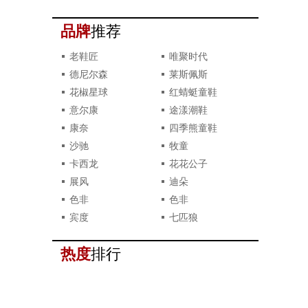
品牌
推荐
老鞋匠
唯聚时代
德尼尔森
莱斯佩斯
花椒星球
红蜻蜓童鞋
意尔康
途漾潮鞋
康奈
四季熊童鞋
沙驰
牧童
卡西龙
花花公子
展风
迪朵
色非
色非
宾度
七匹狼
热度
排行