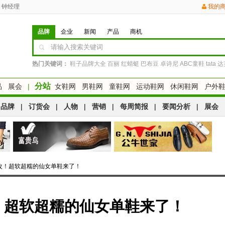
钟经理
我的
品牌
企业
新闻
产品
商机
热门关键词：
鞋子品牌大全
百丽
红蜻蜓
巴布豆
卓诗尼
ABC童鞋
tata
达
分站
品
展会
|
女鞋网
男鞋网
童鞋网
运动鞋网
休闲鞋网
户外
品牌
|
订货会
|
人物
|
营销
|
每周简报
|
要闻分析
|
展会
气爆改！超软超糯的仙女单鞋来了！
改！超软超糯的仙女单鞋来了！