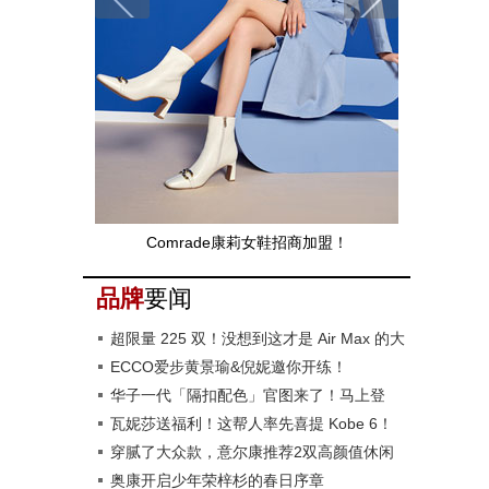
Comrade康莉女鞋招商加盟！
品牌
要闻
超限量 225 双！没想到这才是 Air Max 的大
招！
ECCO爱步黄景瑜&倪妮邀你开练！
华子一代「隔扣配色」官图来了！马上登
场！
瓦妮莎送福利！这帮人率先喜提 Kobe 6！
穿腻了大众款，‍‍意尔康推荐2双高颜值休闲
鞋，正流行！
奥康开启少年荣梓杉的春日序章