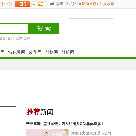
商务中心
微博
|
手机站
|
设为首页
加入收藏
芙妮
奥康
大东女鞋
鞋网
特色鞋网
皮革网
鞋材网
鞋机网
推荐
新闻
帮登童鞋 | 盛世华诞，叫“板”街头C位非你莫属！
潮童活力健康舒适与活力