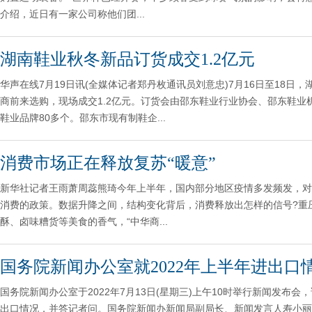
介绍，近日有一家公司称他们团...
湖南鞋业秋冬新品订货成交1.2亿元
华声在线7月19日讯(全媒体记者郑丹枚通讯员刘意忠)7月16日至18日
商前来选购，现场成交1.2亿元。订货会由邵东鞋业行业协会、邵东鞋业
鞋业品牌80多个。邵东市现有制鞋企...
消费市场正在释放复苏“暖意”
新华社记者王雨萧周蕊熊琦今年上半年，国内部分地区疫情多发频发，对
消费的政策。数据升降之间，结构变化背后，消费释放出怎样的信号?重
酥、卤味糟货等美食的香气，“中华商...
国务院新闻办公室就2022年上半年进出口
国务院新闻办公室于2022年7月13日(星期三)上午10时举行新闻发布
出口情况，并答记者问。国务院新闻办新闻局副局长、新闻发言人寿小丽