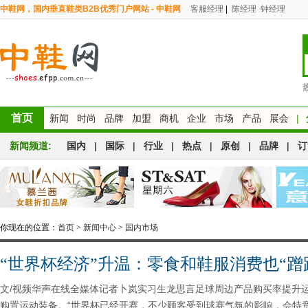
中鞋网，国内垂直鞋类B2B优秀门户网站 - 中鞋网
客服经理
|
陈经理
钟经理
首页
新闻
时尚
品牌
加盟
商机
企业
市场
产品
展会
|
新闻频道:
国内
|
国际
|
行业
|
热点
|
原创
|
品牌
|
订
你现在的位置：
首页
>
新闻中心
>
国内市场
“世界杯经济”升温：零食和鞋服消费也“蹭
文/视频华声在线全媒体记者卜岚实习生龙思言足球周边产品购买率提升
购置运动装备。“世界杯已经开赛，不少顾客受到球赛气氛的影响，会特