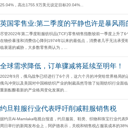
25.04%，高出1755.9万美元设定目标20.04%...
英国零售业:第二季度的平静也许是暴风雨
尽管2022年第二季度鞋服纺织品(TCF)零售销售指数较前一季度上升
在物价暴涨和消费信心降到1974年以来的最低点，消费者几乎无法承
临衰退的威胁，大多数零售商认为，...
全球需求降低，订单骤减将延续至明年！
2022年9月，俄乌战争已经进行了6个月，这六个月的冲突给世界格局
俄乌冲突以及美国对中国棉纺织产业的制裁虽然导致了短期纺织行业面临
重新酝酿着新的产业格局变化发展的...
约旦鞋服行业代表呼吁削减鞋服销售税
据约旦Al-Mamlaka电视台报道，约旦服装、鞋类、织物和珠宝行业代表阿萨德
周日举行的新闻发布会上，阿萨德表示，关税和销售税占服装成本的38%