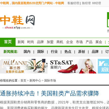
中鞋网，国内垂直鞋类B2B优秀门户网站 - 中鞋网
客服经理
|
陈经理
钟经理
首页
新闻
时尚
品牌
加盟
商机
企业
市场
产品
展会
|
新闻频道:
国内
|
国际
|
行业
|
热点
|
原创
|
品牌
|
订
你现在的位置：
首页
>
新闻中心
>
国际市场
通胀持续冲击！美国鞋类产品需求骤降
根据美国鞋类分销商和零售商的数据，2021年，鞋类支出激增近30%，达
响，美国消费者购买鞋履的频次、品牌和渠道发生巨大改变。根据全球咨询公司A