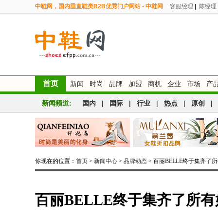
中鞋网，国内垂直鞋类B2B优秀门户网站 - 中鞋网
客服经理
|
陈经理
首页
新闻
时尚
品牌
加盟
商机
企业
市场
产
新闻频道:
国内
|
国际
|
行业
|
热点
|
原创
|
你现在的位置：
首页
>
新闻中心
>
品牌动态
> 百丽BELLE终于集齐了
百丽BELLE终于集齐了所