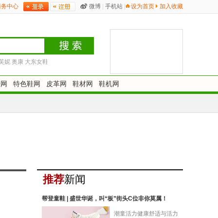
商务中心
微博
|
手机站
|
设为首页
加入收藏
芙妮
奥康
大东女鞋
鞋网
特色鞋网
皮革网
鞋材网
鞋机网
推荐
新闻
帮登童鞋 | 盛世华诞，叫“板”街头C位非你莫属！
潮童活力健康舒适与活力