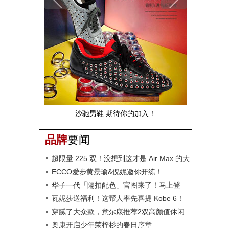
牧童童鞋 全国火热招商中！
品牌
要闻
超限量 225 双！没想到这才是 Air Max 的大
招！
ECCO爱步黄景瑜&倪妮邀你开练！
华子一代「隔扣配色」官图来了！马上登
场！
瓦妮莎送福利！这帮人率先喜提 Kobe 6！
穿腻了大众款，‍‍意尔康推荐2双高颜值休闲
鞋，正流行！
奥康开启少年荣梓杉的春日序章