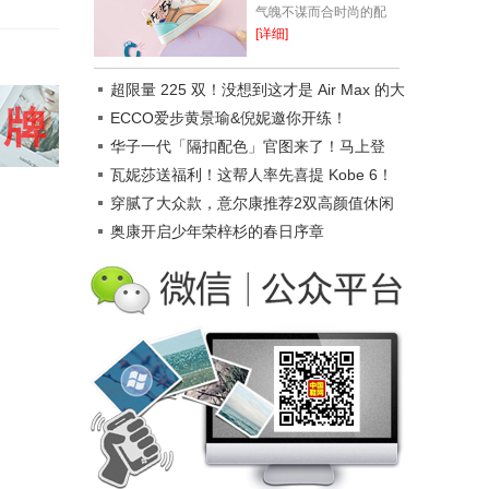
气魄不谋而合时尚的配
色，充满探索乐趣一年一
[详细]
度令人期(开)待(心)的国
庆节来啦假期除了要做旅
超限量 225 双！没想到这才是 Air Max 的大
游路线的准备...
招！
ECCO爱步黄景瑜&倪妮邀你开练！
华子一代「隔扣配色」官图来了！马上登
场！
瓦妮莎送福利！这帮人率先喜提 Kobe 6！
穿腻了大众款，‍‍意尔康推荐2双高颜值休闲
鞋，正流行！
奥康开启少年荣梓杉的春日序章