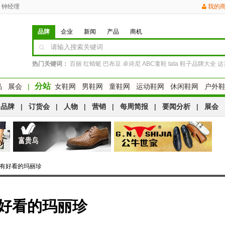
钟经理
我的
品牌
企业
新闻
产品
商机
热门关键词：
百丽
红蜻蜓
巴布豆
卓诗尼
ABC童鞋
tata
鞋子品牌大全
达
分站
品
展会
|
女鞋网
男鞋网
童鞋网
运动鞋网
休闲鞋网
户外
品牌
|
订货会
|
人物
|
营销
|
每周简报
|
要闻分析
|
展会
所有好看的玛丽珍
有好看的玛丽珍