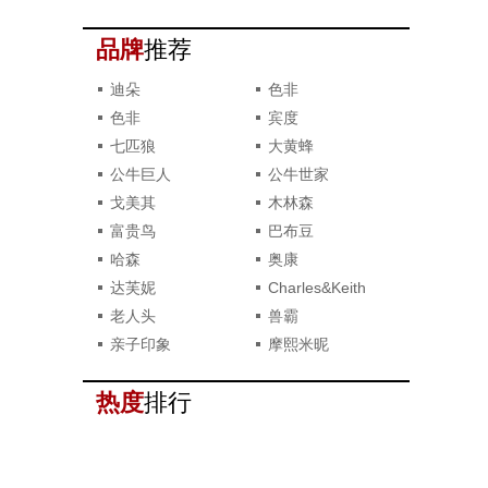
品牌
推荐
迪朵
色非
色非
宾度
七匹狼
大黄蜂
公牛巨人
公牛世家
戈美其
木林森
富贵鸟
巴布豆
哈森
奥康
达芙妮
Charles&Keith
老人头
兽霸
亲子印象
摩熙米昵
热度
排行