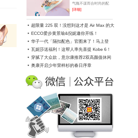
气魄不谋而合时尚的配
色，充满探索乐趣一年一
[详细]
度令人期(开)待(心)的国
庆节来啦假期除了要做旅
超限量 225 双！没想到这才是 Air Max 的大
游路线的准备...
招！
ECCO爱步黄景瑜&倪妮邀你开练！
华子一代「隔扣配色」官图来了！马上登
场！
瓦妮莎送福利！这帮人率先喜提 Kobe 6！
穿腻了大众款，‍‍意尔康推荐2双高颜值休闲
鞋，正流行！
奥康开启少年荣梓杉的春日序章