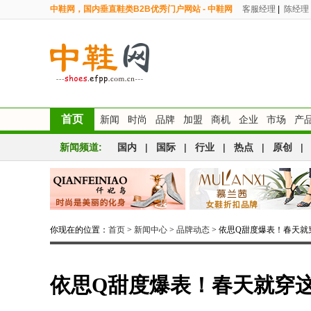
中鞋网，国内垂直鞋类B2B优秀门户网站 - 中鞋网
客服经理
|
陈经理
首页
新闻
时尚
品牌
加盟
商机
企业
市场
产
新闻频道:
国内
|
国际
|
行业
|
热点
|
原创
|
你现在的位置：
首页
>
新闻中心
>
品牌动态
> 依思Q甜度爆表！春天就
依思Q甜度爆表！春天就穿这