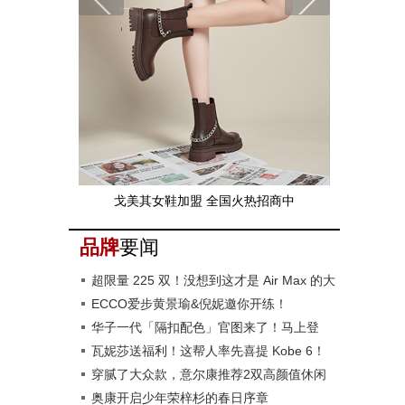
戈美其女鞋加盟 全国火热招商中
品牌
要闻
超限量 225 双！没想到这才是 Air Max 的大
招！
ECCO爱步黄景瑜&倪妮邀你开练！
华子一代「隔扣配色」官图来了！马上登
场！
瓦妮莎送福利！这帮人率先喜提 Kobe 6！
穿腻了大众款，‍‍意尔康推荐2双高颜值休闲
鞋，正流行！
奥康开启少年荣梓杉的春日序章