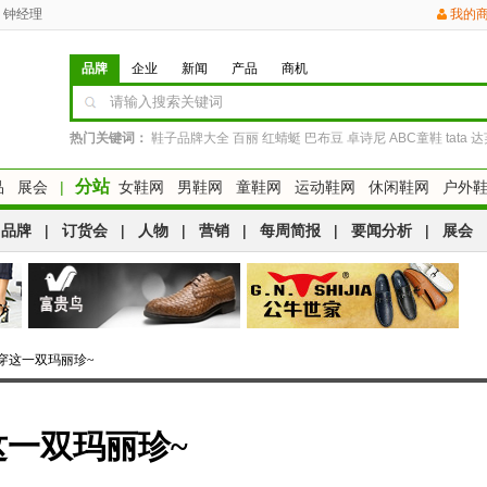
钟经理
我的
品牌
企业
新闻
产品
商机
热门关键词：
鞋子品牌大全
百丽
红蜻蜓
巴布豆
卓诗尼
ABC童鞋
tata
达
分站
品
展会
|
女鞋网
男鞋网
童鞋网
运动鞋网
休闲鞋网
户外
品牌
|
订货会
|
人物
|
营销
|
每周简报
|
要闻分析
|
展会
穿这一双玛丽珍~
一双玛丽珍~