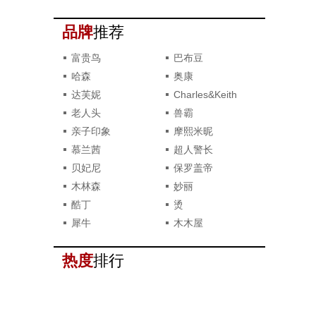
品牌
推荐
富贵鸟
巴布豆
哈森
奥康
达芙妮
Charles&Keith
老人头
兽霸
亲子印象
摩熙米昵
慕兰茜
超人警长
贝妃尼
保罗盖帝
木林森
妙丽
酷丁
烫
犀牛
木木屋
热度
排行