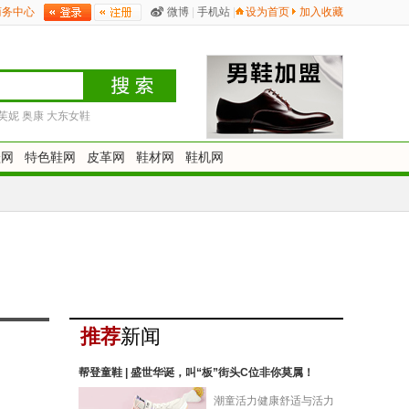
商务中心
微博
|
手机站
|
设为首页
加入收藏
芙妮
奥康
大东女鞋
鞋网
特色鞋网
皮革网
鞋材网
鞋机网
推荐
新闻
帮登童鞋 | 盛世华诞，叫“板”街头C位非你莫属！
潮童活力健康舒适与活力