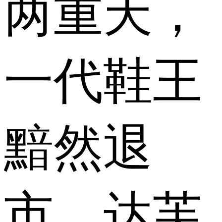
两重天，
一代鞋王
黯然退
市，达芙