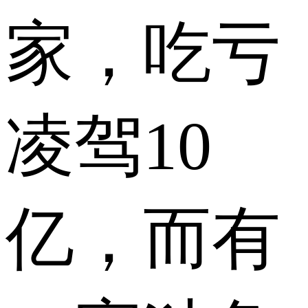
家，吃亏
凌驾10
亿，而有