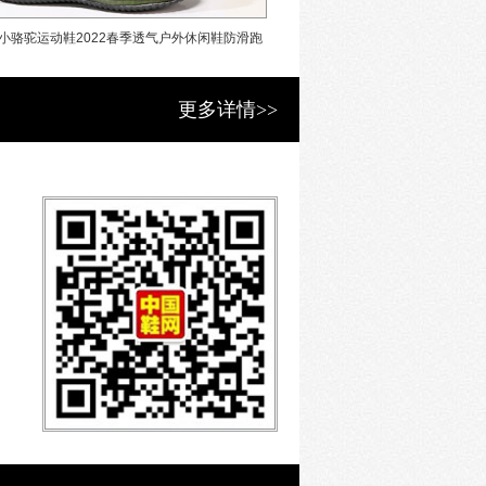
国青少年户外运动装备最具竞争力领军品
小骆驼运动鞋2022春季透气户外休闲鞋防滑跑
垦牧童鞋2022春季新款防水皮
年超越国内外同品类品牌，产品销售位
。
步鞋
动鞋
更多详情>>