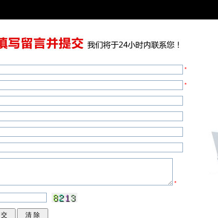
*
*
*