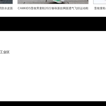
强、第七届/第九届亚洲品牌500强、中
男防水皮面
CAMKIDS垦牧男童鞋2022春秋新款网面透气飞织运动鞋
垦牧童鞋
牌、中国鞋业最具影响力品牌等，连续多
居前列，推动中国青少年户外运动的发展
中大童跑步鞋
工业区