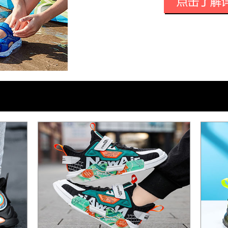
被市场及行业统称为“小骆驼”。产品覆盖
姿鞋、冲锋衣、速干服、滑雪服等产品，
户外露营装备，以满足青少年户外运动与
睐，CAMKIDS迅速成为青少年户外行业
2014年，CAMKIDS品牌优化升级，
名CAM的中文音译，以Camp Above M
营地。CAMKIDS产品在原有的户外基础
2016年，CAMKIDS重启公司旗下自有
标” 双品牌战略，同时涵盖青少年时尚户
的战略纵深需求。同时，CAMKIDS通过
洲户外展、晋江鞋博会等专业展会，与电
助等形式，加大加强对青少年户外产业链
发展至今，CAMKIDS自主研发拥有防
技、新型鞋带科技等国家专利，通过技术
暖、速干、户外抓地力等方面赋予了CAMK
与舒适度。多年来先后斩获中国童鞋十大品牌