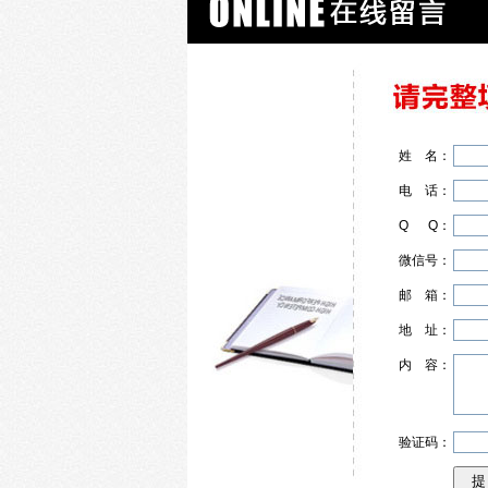
姓
名
：
电
话
：
Q
Q
：
微信号：
邮
箱
：
地
址
：
内
容
：
验证码：