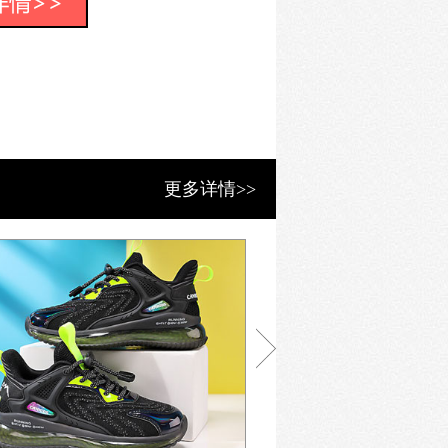
登山鞋、徒步鞋、溯溪鞋、防水鞋、矫
并延伸至登山包、帐篷、水壶、帽子等
旅行需求。一经推出，即受到市场青
标杆。
启用山峰标志 ，确认“垦牧”作为品牌
ountain作为品牌诠释，寓意山巅上的
上，融入更多时尚元素。
更多详情>>
的骆驼商标 ，实行“山峰标”、“骆驼
外与时尚运动两大市场，满足品牌发展
连续多年参与北京ISPO户外展、南京亚
影漫画巨头美国漫威跨界合作，赛事赞
的布局与资源整合。
滑科技、防水透气科技、矫姿保健科
的研发与优质面料的应用，在防水、保
IDS产品更全面的性能，更具专业性
、2011年度中国市场童鞋品牌15