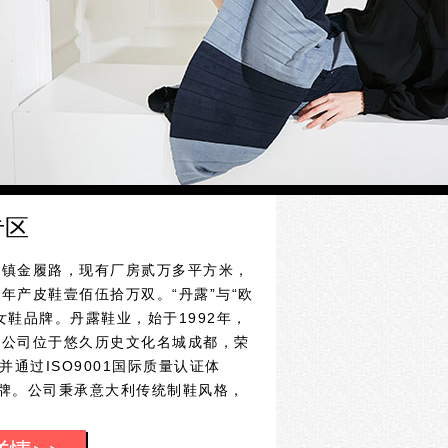
专区
花镇金履路，现有厂房贰万多平方米，
年产皮鞋壹佰伍拾万双。“丹露”与“欧
鞋品牌。丹露鞋业，始于1992年，
。公司位于悠久历史文化名城成都，荣
通过ISO9001国际质量认证体
品牌。公司秉承意大利传统制鞋风格，
“丹露”牌女式系列时装鞋、休闲鞋，
前的品牌经营理念，全面创造鞋业时尚