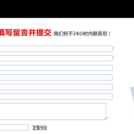
*
*
*