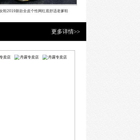
女鞋2019新款全皮个性网红底舒适老爹鞋
19秋款丹露真皮休闲女
更多详情>>