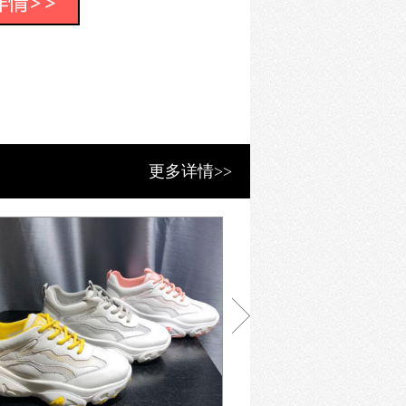
市自治区；而且远销俄罗斯、欧美等发
赞誉。
更多详情>>