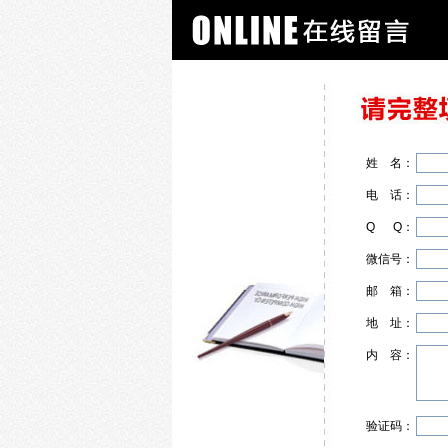
姓
名
：
电
话
：
Q
Q
：
微信号：
邮
箱
：
地
址
：
内
容
：
验证码：