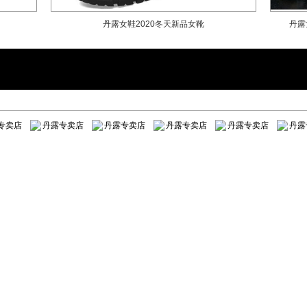
丹露女鞋2020冬天新品女靴
丹露