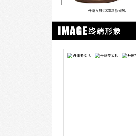
春平跟百搭真皮豆豆鞋
丹露女鞋2020新款短靴